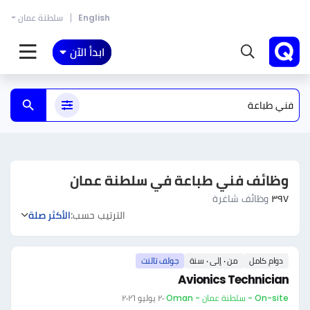
English
سلطنة عمان
ابدأ الآن
وظائف فني طباعة في سلطنة عمان
٣٩٧
وظائف شاغرة
الترتيب حسب:
الأكثر صلة
دوام كامل
من ٠ إلى ٠ سنة
جولف تالنت
Avionics Technician
On-site - سلطنة عمان - Oman
·
٢٠ يوليو ٢٠٢٦