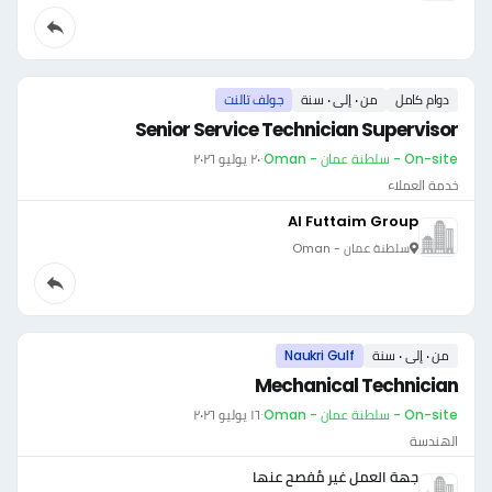
دوام كامل
من ٠ إلى ٠ سنة
جولف تالنت
Senior Service Technician Supervisor
On-site - سلطنة عمان - Oman
·
٢٠ يوليو ٢٠٢٦
خدمة العملاء
Al Futtaim Group
سلطنة عمان - Oman
من ٠ إلى ٠ سنة
Naukri Gulf
Mechanical Technician
On-site - سلطنة عمان - Oman
·
١٦ يوليو ٢٠٢٦
الهندسة
جهة العمل غير مُفصح عنها