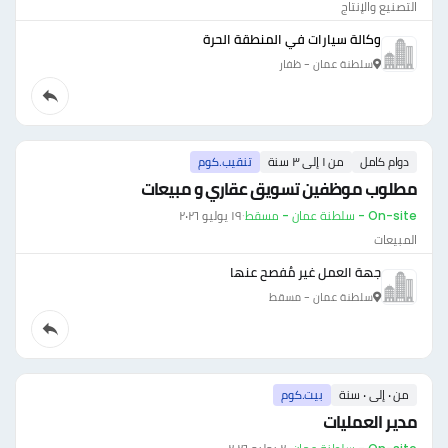
التصنيع والإنتاج
وكالة سيارات في المنطقة الحرة
سلطنة عمان - ظفار
دوام كامل
من ١ إلى ٣ سنة
تنقيب.كوم
مطلوب موظفين تسويق عقاري و مبيعات
On-site - سلطنة عمان - مسقط
·
١٩ يوليو ٢٠٢٦
المبيعات
جهة العمل غير مُفصح عنها
سلطنة عمان - مسقط
من ٠ إلى ٠ سنة
بيت.كوم
مدير العمليات