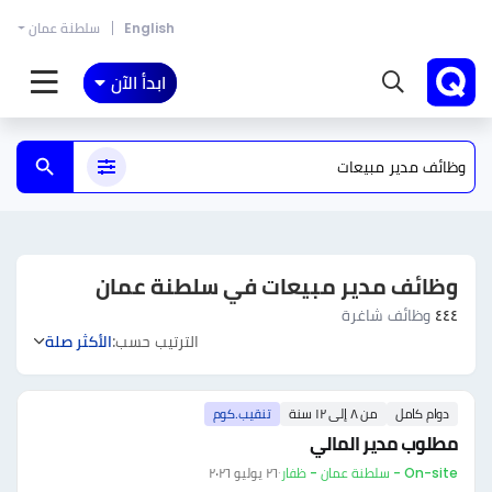
English
سلطنة عمان
ابدأ الآن
وظائف مدير مبيعات في سلطنة عمان
٤٤٤
وظائف شاغرة
الترتيب حسب:
الأكثر صلة
دوام كامل
من ٨ إلى ١٢ سنة
تنقيب.كوم
مطلوب مدير المالي
On-site - سلطنة عمان - ظفار
·
٢٦ يوليو ٢٠٢٦