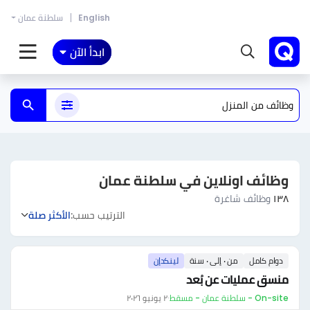
English
سلطنة عمان
ابدأ الآن
وظائف اونلاين في سلطنة عمان
١٣٨
وظائف شاغرة
الترتيب حسب:
الأكثر صلة
دوام كامل
من ٠ إلى ٠ سنة
لينكدإن
منسق عمليات عن بُعد
On-site - سلطنة عمان - مسقط
·
٢ يونيو ٢٠٢٦