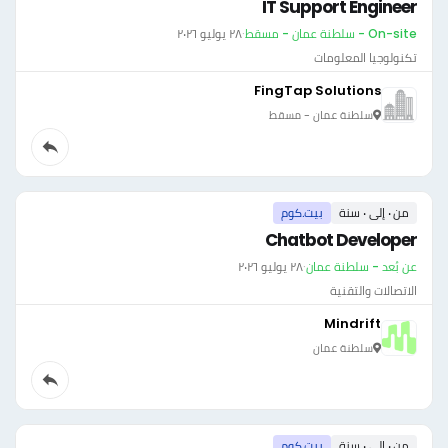
IT Support Engineer
On-site - سلطنة عمان - مسقط
·
٢٨ يوليو ٢٠٢٦
تكنولوجيا المعلومات
FingTap Solutions
سلطنة عمان - مسقط
من ٠ إلى ٠ سنة
بيت.كوم
Chatbot Developer
عن بُعد - سلطنة عمان
·
٢٨ يوليو ٢٠٢٦
الاتصالات والتقنية
Mindrift
سلطنة عمان
من ٠ إلى ٠ سنة
بيت.كوم