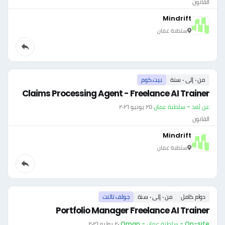
القانون
Mindrift
سلطنة عمان
من ٠ إلى ٠ سنة
بيت.كوم
Claims Processing Agent - Freelance AI Trainer
عن بُعد - سلطنة عمان
·
٢٥ يونيو ٢٠٢٦
القانون
Mindrift
سلطنة عمان
دوام كامل
من ٠ إلى ٠ سنة
جولف تالنت
Portfolio Manager Freelance AI Trainer
On-site - سلطنة عمان - Oman
·
٢٠ يوليو ٢٠٢٦