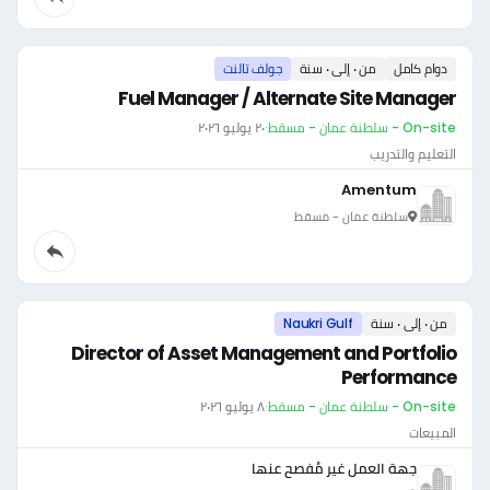
دوام كامل
من ٠ إلى ٠ سنة
جولف تالنت
Fuel Manager / Alternate Site Manager
On-site - سلطنة عمان - مسقط
·
٢٠ يوليو ٢٠٢٦
التعليم والتدريب
Amentum
سلطنة عمان - مسقط
من ٠ إلى ٠ سنة
Naukri Gulf
Director of Asset Management and Portfolio
Performance
On-site - سلطنة عمان - مسقط
·
٨ يوليو ٢٠٢٦
المبيعات
جهة العمل غير مُفصح عنها