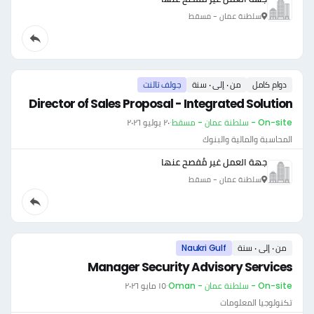
سلطنة عمان - مسقط
دوام كامل
من ٠ إلى ٠ سنة
جولف تالنت
Director of Sales Proposal - Integrated Solution
On-site - سلطنة عمان - مسقط
·
٢٠ يوليو ٢٠٢٦
المحاسبة والمالية والبنوك
جهة العمل غير مُفصح عنها
سلطنة عمان - مسقط
من ٠ إلى ٠ سنة
Naukri Gulf
Manager Security Advisory Services
On-site - سلطنة عمان - Oman
·
١٥ مايو ٢٠٢٦
تكنولوجيا المعلومات