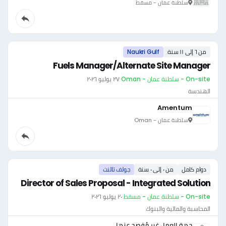
سلطنة عمان - مسقط
من ٦ إلى ١١ سنة
Naukri Gulf
Fuels Manager/Alternate Site Manager
On-site - سلطنة عمان - Oman
·
٢٧ يوليو ٢٠٢٦
الهندسة
Amentum
سلطنة عمان - Oman
دوام كامل
من ٠ إلى ٠ سنة
جولف تالنت
Director of Sales Proposal - Integrated Solution
On-site - سلطنة عمان - مسقط
·
٢٠ يوليو ٢٠٢٦
المحاسبة والمالية والبنوك
جهة العمل غير مُفصح عنها