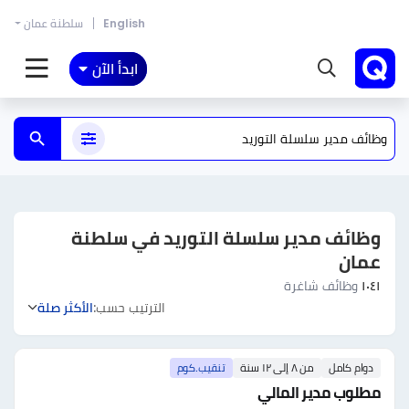
English
سلطنة عمان
ابدأ الآن
وظائف مدير سلسلة التوريد في سلطنة
عمان
١٠٤١
وظائف شاغرة
الترتيب حسب:
الأكثر صلة
دوام كامل
من ٨ إلى ١٢ سنة
تنقيب.كوم
مطلوب مدير المالي