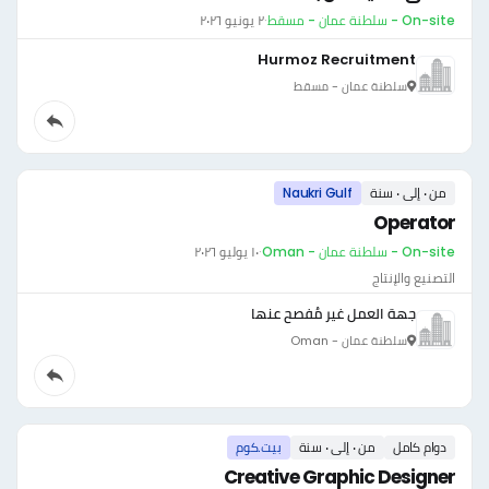
On-site - سلطنة عمان - مسقط
·
٢ يونيو ٢٠٢٦
Hurmoz Recruitment
سلطنة عمان - مسقط
من ٠ إلى ٠ سنة
Naukri Gulf
Operator
On-site - سلطنة عمان - Oman
·
١٠ يوليو ٢٠٢٦
التصنيع والإنتاج
جهة العمل غير مُفصح عنها
سلطنة عمان - Oman
دوام كامل
من ٠ إلى ٠ سنة
بيت.كوم
Creative Graphic Designer