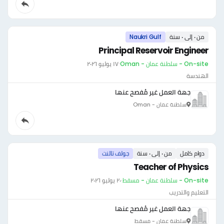
من ٠ إلى ٠ سنة
Naukri Gulf
Principal Reservoir Engineer
On-site - سلطنة عمان - Oman
·
١٧ يوليو ٢٠٢٦
الهندسة
جهة العمل غير مُفصح عنها
سلطنة عمان - Oman
دوام كامل
من ٠ إلى ٠ سنة
جولف تالنت
Teacher of Physics
On-site - سلطنة عمان - مسقط
·
٢٠ يوليو ٢٠٢٦
التعليم والتدريب
جهة العمل غير مُفصح عنها
سلطنة عمان - مسقط