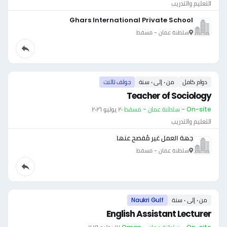
التعليم والتدريب
Ghars International Private School
سلطنة عمان - مسقط
دوام كامل
من ٠ إلى ٠ سنة
جولف تالنت
Teacher of Sociology
On-site - سلطنة عمان - مسقط
·
٢٠ يوليو ٢٠٢٦
التعليم والتدريب
جهة العمل غير مُفصح عنها
سلطنة عمان - مسقط
من ٠ إلى ٠ سنة
Naukri Gulf
English Assistant Lecturer