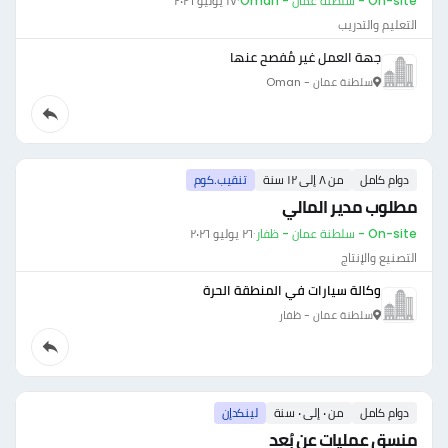
On-site - سلطنة عمان - Oman
·
١٧ يوليو ٢٠٢٦
التعليم والتدريب
جهة العمل غير مُفصح عنها
سلطنة عمان - Oman
دوام كامل
من ٨ إلى ١٢ سنة
تنقيب.كوم
مطلوب مدير المالي
On-site - سلطنة عمان - ظفار
·
٢٦ يوليو ٢٠٢٦
التصنيع والإنتاج
وكالة سيارات في المنطقة الحرة
سلطنة عمان - ظفار
دوام كامل
من ٠ إلى ٠ سنة
لينكدإن
منسق عمليات عن بُعد