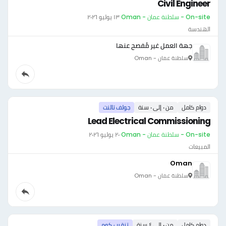
Civil Engineer
On-site - سلطنة عمان - Oman
·
١٣ يوليو ٢٠٢٦
الهندسة
جهة العمل غير مُفصح عنها
سلطنة عمان - Oman
دوام كامل
من ٠ إلى ٠ سنة
جولف تالنت
Lead Electrical Commissioning
On-site - سلطنة عمان - Oman
·
٢٠ يوليو ٢٠٢٦
المبيعات
Oman
سلطنة عمان - Oman
دوام كامل
من ٠ إلى ٤ سنة
تنقيب.كوم