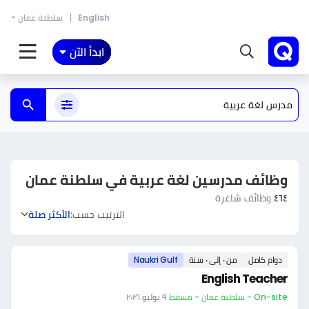
English
سلطنة عمان
ابدأ الآن
وظائف مدرسين لغة عربية في سلطنة عمان
٤٦٤
وظائف شاغرة
الترتيب حسب:
الأكثر صلة
دوام كامل
من ٠ إلى ٠ سنة
Naukri Gulf
English Teacher
On-site - سلطنة عمان - مسقط
·
٩ يوليو ٢٠٢٦