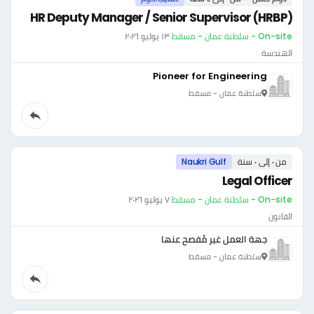
HR Deputy Manager / Senior Supervisor (HRBP)
On-site - سلطنة عمان - مسقط
·
١٣ يوليو ٢٠٢٦
الهندسة
Pioneer for Engineering
سلطنة عمان - مسقط
من ٠ إلى ٠ سنة
Naukri Gulf
Legal Officer
On-site - سلطنة عمان - مسقط
·
٧ يوليو ٢٠٢٦
القانون
جهة العمل غير مُفصح عنها
سلطنة عمان - مسقط