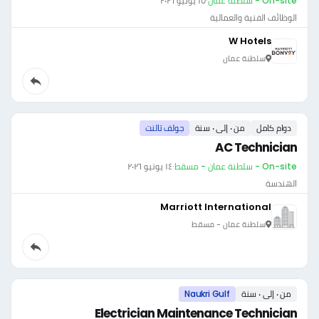
On-site - سلطنة عمان
·
١٥ يونيو ٢٠٢٦
الوظائف الفنية والعمالية
W Hotels
سلطنة عمان
دوام كامل
من ٠ إلى ٠ سنة
جولف تالنت
AC Technician
On-site - سلطنة عمان - مسقط
·
١٤ يونيو ٢٠٢٦
الهندسة
Marriott International
سلطنة عمان - مسقط
من ٠ إلى ٠ سنة
Naukri Gulf
Electrician Maintenance Technician