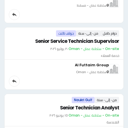
سلطنة عمان - مسقط
دوام كامل
من ٠ إلى ٠ سنة
جولف تالنت
Senior Service Technician Supervisor
On-site - سلطنة عمان - Oman
·
٢٠ يوليو ٢٠٢٦
خدمة العملاء
Al Futtaim Group
سلطنة عمان - Oman
من ٠ إلى ٠ سنة
Naukri Gulf
Senior Technician Analyst
On-site - سلطنة عمان - Oman
·
١٥ يونيو ٢٠٢٦
الهندسة