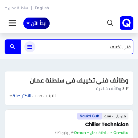
English
سلطنة عمان
ابدأ الآن
وظائف فني تكييف في سلطنة عمان
٤٠٣
وظائف شاغرة
الترتيب حسب:
الأكثر صلة
من ٠ إلى ٠ سنة
Naukri Gulf
Chiller Technician
On-site - سلطنة عمان - Oman
·
٣ يوليو ٢٠٢٦