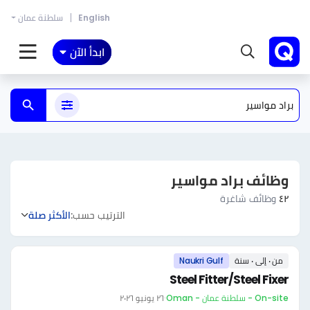
English
سلطنة عمان
ابدأ الآن
وظائف براد مواسير
٤٢
وظائف شاغرة
الترتيب حسب:
الأكثر صلة
من ٠ إلى ٠ سنة
Naukri Gulf
Steel Fitter/Steel Fixer
On-site - سلطنة عمان - Oman
·
٢٦ يونيو ٢٠٢٦