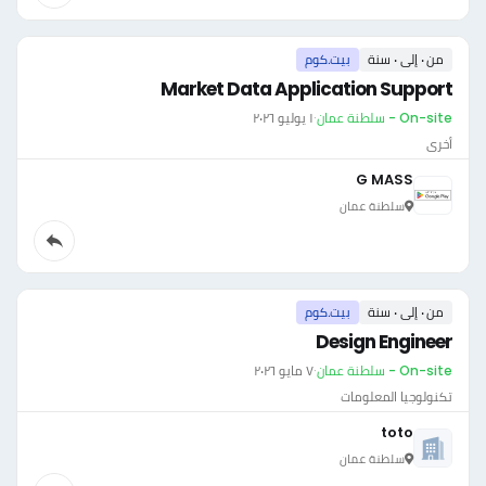
من ٠ إلى ٠ سنة
بيت.كوم
Market Data Application Support
On-site - سلطنة عمان
·
١ يوليو ٢٠٢٦
أخرى
G MASS
سلطنة عمان
من ٠ إلى ٠ سنة
بيت.كوم
Design Engineer
On-site - سلطنة عمان
·
٧ مايو ٢٠٢٦
تكنولوجيا المعلومات
toto
سلطنة عمان