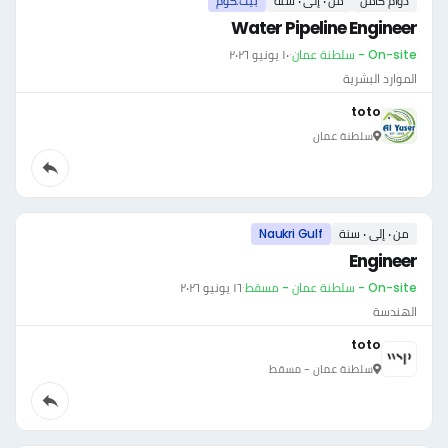
دوام كامل
من ٠ إلى ٠ سنة
بيت.كوم
Water Pipeline Engineer
On-site - سلطنة عمان
·
١٠ يونيو ٢٠٢٦
الموارد البشرية
toto
سلطنة عمان
من ٠ إلى ٠ سنة
Naukri Gulf
Engineer
On-site - سلطنة عمان - مسقط
·
١٦ يونيو ٢٠٢٦
الهندسة
toto
سلطنة عمان - مسقط