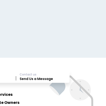
Contact us
Send Us a Message
rvices
ite Owners