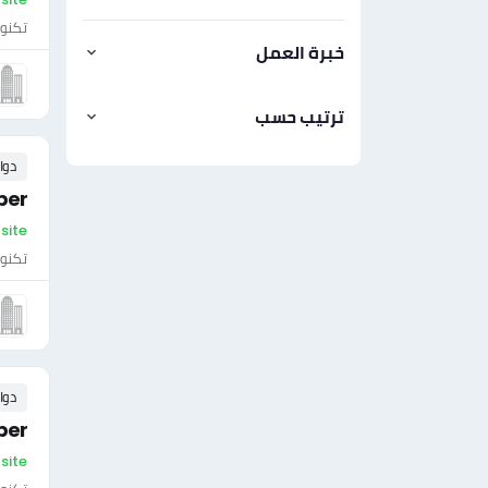
تكنول
خبرة العمل
ترتيب حسب
دوا
per
On-site - سلطن
تكنول
دوا
per
On-site - سلطن