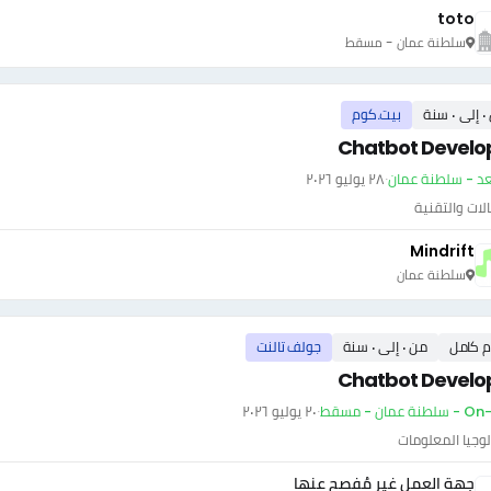
toto
سلطنة عمان - مسقط
سنة
بيت.كوم
Chatbot Develo
عد - سلطنة عمان
·
٢٨ يوليو ٢٠٢٦
الات والتقنية
Mindrift
سلطنة عمان
م كامل
من ٠ إلى ٠ سنة
جولف تالنت
Chatbot Develo
ة عمان - مسقط
·
٢٠ يوليو ٢٠٢٦
وجيا المعلومات
جهة العمل غير مُفصح عنها