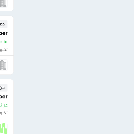
دوا
per
On-site - سلطن
تكنول
من ٠ إلى ٠ 
per
عن بُ
تكنول