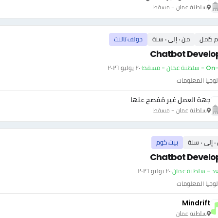
سلطنة عمان - مسقط
م كامل
من ٠ إلى ٠ سنة
جولف تالنت
Chatbot Develo
ة عمان - مسقط
·
٢٠ يوليو ٢٠٢٦
وجيا المعلومات
جهة العمل غير مُفصح عنها
سلطنة عمان - مسقط
سنة
بيت.كوم
Chatbot Develo
عد - سلطنة عمان
·
٢٠ يوليو ٢٠٢٦
وجيا المعلومات
Mindrift
سلطنة عمان