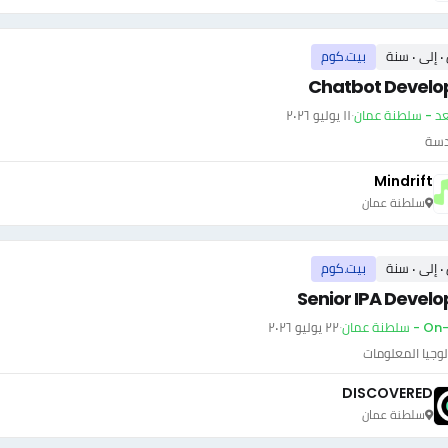
سنة
بيت.كوم
Chatbot Develo
عد - سلطنة عمان
·
١١ يوليو ٢٠٢٦
دسة
Mindrift
سلطنة عمان
سنة
بيت.كوم
Senior IPA Develo
سلطنة عمان
·
٢٢ يوليو ٢٠٢٦
وجيا المعلومات
DISCOVERED
سلطنة عمان