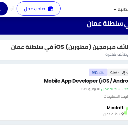
صاحب عمل
أو
ذاتية
ف مبرمجين (مطورين) iOS في سلطنة عمان
ظائف شاغرة
سنة
بيت.كوم
Mobile App Developer (iOS / Andro
عد - سلطنة عمان
·
١٥ يوليو ٢٠٢٦
وجيا المعلومات
Mindrift
سلطنة عمان