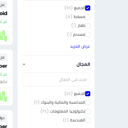
من ٠ إلى ٠ 
الجميع
(٤٥)
oid
مسقط
(١٤)
عن بُ
ظفار
(٠)
مسندم
(٠)
عرض المزيد
من ٠ إلى ٠ 
المجال
per
عن بُ
تكنول
الجميع
(٤٥)
المحاسبة والمالية والبنوك
(٢)
تكنولوجيا المعلومات
(٣٤)
دوا
الهندسة
(٤)
per