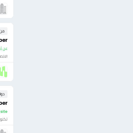
من ٠ إلى ٠ 
per
عن بُ
الاتص
دوا
per
On-site - سلطن
تكنول