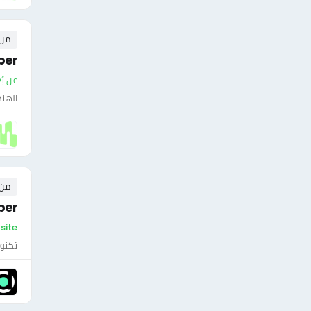
من ٠ إلى ٠ 
per
عن بُ
الهن
من ٠ إلى ٠ 
per
On-site - 
تكنول