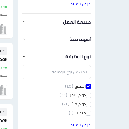
عرض المزيد
On-site - سلطن
تكنول
طبيعة العمل
أضيف منذ
دوا
نوع الوظيفة
per
On-site - سلطن
تكنول
الجميع
(٤٥)
دوام كامل
(٢٢)
دوام جزئي
(٠)
دوا
متدرب
(٠)
per
عرض المزيد
On-site - سلطن