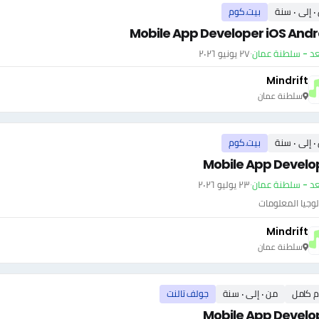
سنة
بيت.كوم
Mobile App Developer iOS Andr
عد - سلطنة عمان
·
٢٧ يونيو ٢٠٢٦
Mindrift
سلطنة عمان
سنة
بيت.كوم
Mobile App Develo
عد - سلطنة عمان
·
٢٣ يوليو ٢٠٢٦
وجيا المعلومات
Mindrift
سلطنة عمان
م كامل
من ٠ إلى ٠ سنة
جولف تالنت
Mobile App Develo